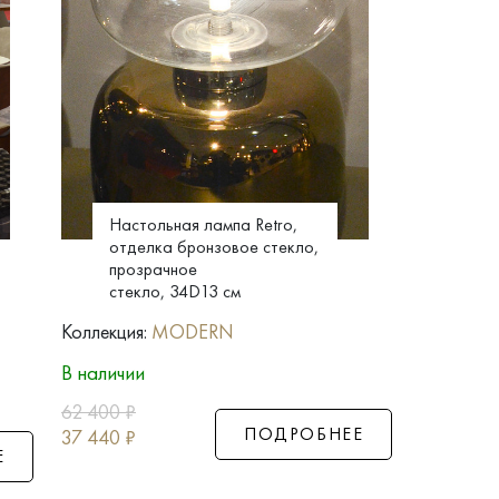
Настольная лампа Retro,
отделка бронзовое стекло,
прозрачное
стекло, 34D13 см
Коллекция:
MODERN
В наличии
62 400
₽
ПОДРОБНЕЕ
37 440
₽
Е