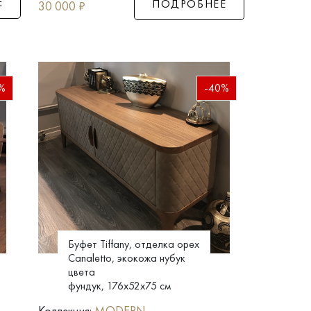
Е
ПОДРОБНЕЕ
30 000
₽
%
-40%
Буфет Tiffany, отделка орех
Canaletto, экокожа нубук
цвета
фундук, 176x52x75 см
Коллекция:
MODERN