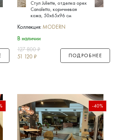
Стул Juliette, отделка орех
Canaletto, коричневая
кожа, 50x65x96 см
Коллекция:
MODERN
В наличии
127 800
₽
Е
ПОДРОБНЕЕ
51 120
₽
%
-40%