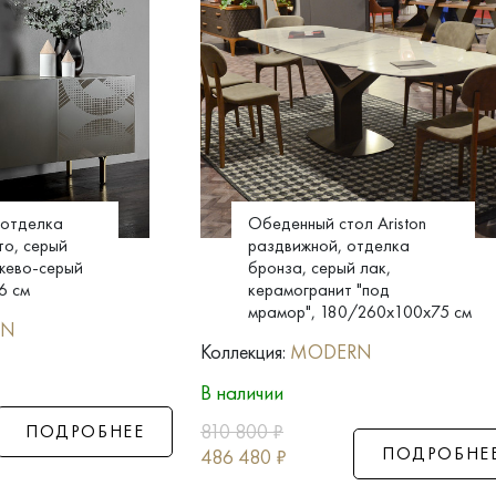
 отделка
Обеденный стол Ariston
то, серый
раздвижной, отделка
жево-серый
бронза, серый лак,
6 см
керамогранит "под
мрамор", 180/260x100x75 см
RN
Коллекция:
MODERN
В наличии
810 800
₽
ПОДРОБНЕЕ
ПОДРОБНЕ
486 480
₽