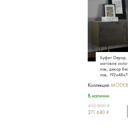
Буфет Depop,
матовое золо
лак, декор бе
лак, 192x48x7
Коллекция:
MODE
В наличии
452 800
₽
271 680
₽