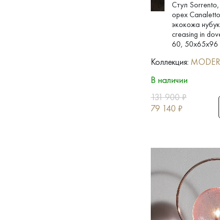
Стул Sorrento
орех Canalett
экокожа нубу
creasing in dov
60, 50x65x96
Коллекция:
MODE
В наличии
131 900
₽
79 140
₽