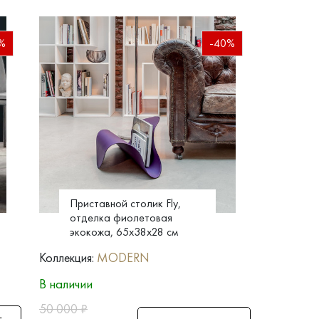
%
-40%
Приставной столик Fly,
отделка фиолетовая
экокожа, 65x38x28 см
Коллекция:
MODERN
В наличии
50 000
₽