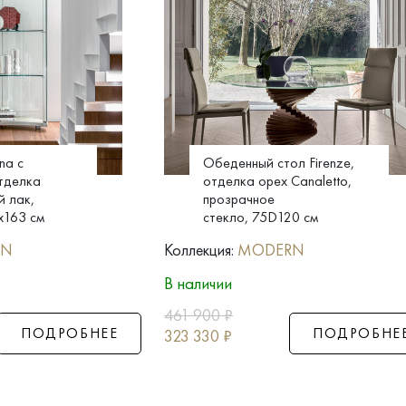
na с
Обеденный стол Firenze,
тделка
отделка орех Canaletto,
 лак,
прозрачное
x163 см
стекло, 75D120 см
RN
Коллекция:
MODERN
В наличии
461 900
₽
ПОДРОБНЕЕ
ПОДРОБНЕ
323 330
₽