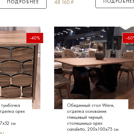
ПОДРОБНЕ
48 160
₽
ПОДРОБНЕЕ
-40%
-60
 тумбочка
Обеденный стол Wave,
отделка орех
отделка основание
глянцевый черный,
7x52 см
столешница орех
canaletto, 200x100x75 см
RN