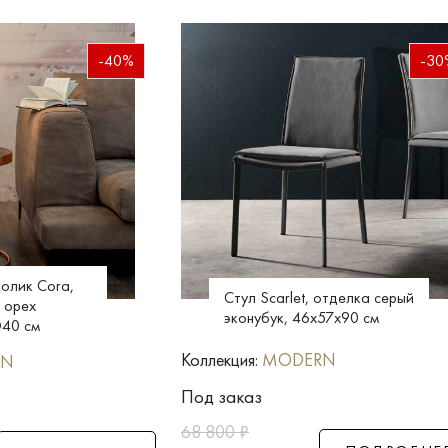
-40%
-30
олик Cora,
Стул Scarlet, отделка серый
 орех
эконубук, 46x57x90 см
D40 см
Коллекция:
MODERN
RN
Под заказ
68 800
₽