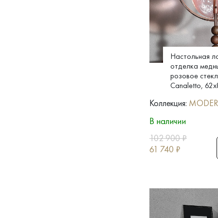
Настольная л
отделка медн
розовое стекл
Canaletto, 62x
Коллекция:
MODE
В наличии
102 900
₽
61 740
₽