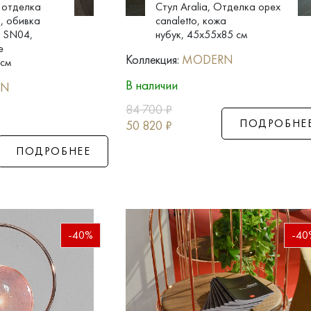
, отделка
Стул Aralia, Отделка орех
o, обивка
canaletto, кожа
к SN04,
нубук, 45x55x85 см
e
Коллекция:
MODERN
 см
В наличии
RN
84 700
₽
ПОДРОБНЕ
50 820
₽
ПОДРОБНЕЕ
-40%
-40