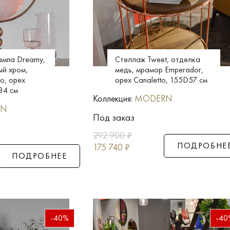
ампа Dreamy,
Стеллаж Tweet, отделка
ый хром,
медь, мрамор Emperador,
о, орех
орех Canaletto, 155D57 см
84 см
Коллекция:
MODERN
RN
Под заказ
292 900
₽
ПОДРОБНЕ
175 740
₽
ПОДРОБНЕЕ
-40%
-40