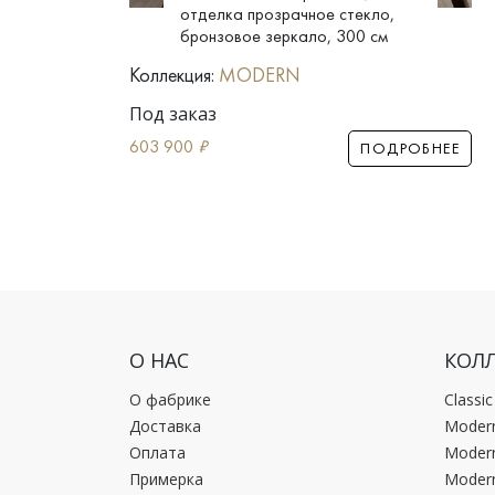
вое
отделка прозрачное стекло,
бронзовое зеркало, 300 см
Коллекция:
MODERN
Под заказ
603 900
₽
ПОДРОБНЕЕ
РОБНЕЕ
О НАС
КОЛ
О фабрике
Classi
Доставка
Moder
Оплата
Moder
Примерка
Moder