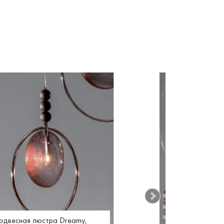
одвесная люстра Dreamy,
Подвесная лю