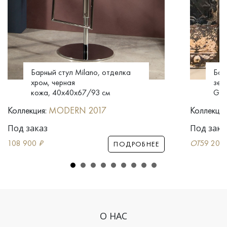
Барный стул Milano, отделка
Бар
хром, черная
зеле
кожа, 40x40x67/93 см
G, 
Коллекция:
MODERN 2017
Коллекция
Под заказ
Под зака
108 900
₽
ОТ
59 200
ПОДРОБНЕЕ
О НАС