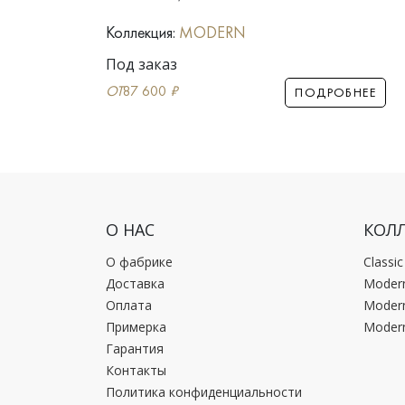
Коллекция:
MODERN
Под заказ
ОТ
87 600
₽
РОБНЕЕ
ПОДРОБНЕЕ
О НАС
КОЛ
О фабрике
Classi
Доставка
Moder
Оплата
Moder
Примерка
Moder
Гарантия
Контакты
Политика конфиденциальности