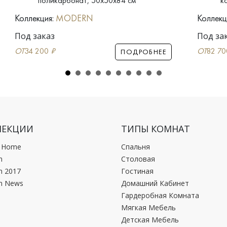
поликарбонат, 50x50x84 см
к
Коллекция:
MODERN
Коллекц
Под заказ
Под за
ОТ
34 200
₽
ОТ
82 7
ПОДРОБНЕЕ
ЛЕКЦИИ
ТИПЫ КОМНАТ
c Home
Спальня
n
Столовая
n 2017
Гостиная
n News
Домашний Кабинет
Гардеробная Комната
Мягкая Мебель
Детская Мебель