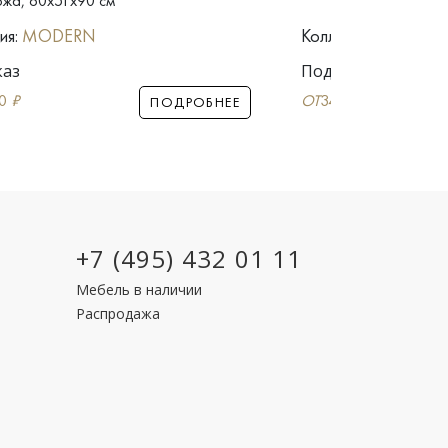
ожа, 60x51x90 см
поликарбонат,
ия:
MODERN
Коллекция:
MODER
каз
Под заказ
00
₽
ОТ
34 200
₽
ПОДРОБНЕЕ
+7 (495) 432 01 11
Мебель в наличии
Распродажа