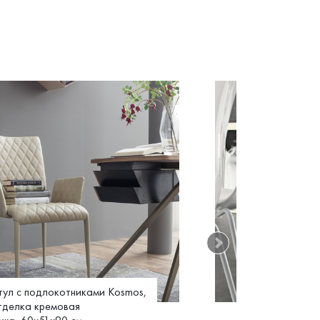
тул с подлокотниками Kosmos,
Стул Aria Easy
тделка кремовая
лак, белый